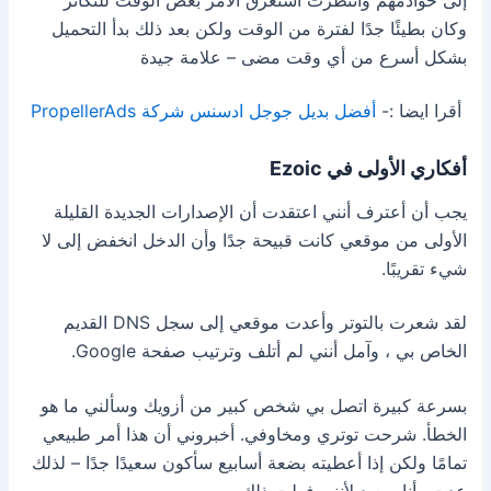
وكان بطيئًا جدًا لفترة من الوقت ولكن بعد ذلك بدأ التحميل
بشكل أسرع من أي وقت مضى – علامة جيدة
أقرا ايضا :-
أفضل بديل جوجل ادسنس شركة PropellerAds
أفكاري الأولى في Ezoic
يجب أن أعترف أنني اعتقدت أن الإصدارات الجديدة القليلة
الأولى من موقعي كانت قبيحة جدًا وأن الدخل انخفض إلى لا
شيء تقريبًا.
لقد شعرت بالتوتر وأعدت موقعي إلى سجل DNS القديم
الخاص بي ، وآمل أنني لم أتلف وترتيب صفحة Google.
بسرعة كبيرة اتصل بي شخص كبير من أزويك وسألني ما هو
الخطأ. شرحت توتري ومخاوفي. أخبروني أن هذا أمر طبيعي
تمامًا ولكن إذا أعطيته بضعة أسابيع سأكون سعيدًا جدًا – لذلك
عدت وأنا سعيد لأنني فعلت ذلك