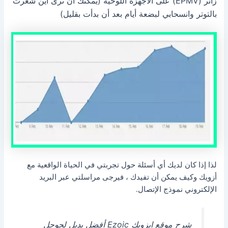
زائر (EPMV) على الأجهزة اللوحية (يمكنك أن ترى أين شعرت
بالتوتر وانسحابي لبضعة أيام بعد أن بدأت بقليل)
لذا إذا كان لديك أي أسئلة حول تجربتي في الحياة الواقعية مع
أزويك وكيف يمكن أن تفيدك ، فيرجى مراسلتي عبر البريد
الإلكتروني نموذج الإتصال.
شرح موقع ايزويك Ezoic أفضل بديل لجوجل