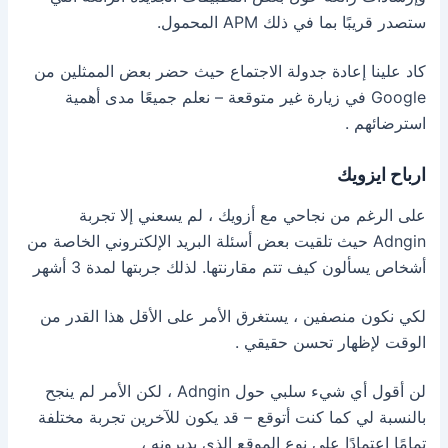
ستصدر قريبًا بما في ذلك APM المحمول.
كاد علينا إعادة جدولة الاجتماع حيث حضر بعض الممثلين من
Google في زيارة غير متوقعة – نعلم جميعًا مدى أهمية
استرضائهم .
ارباح ايزويك
على الرغم من نجاحي مع أزويك ، لم يسعني إلا تجربة
Adngin حيث تلقيت بعض أسئلة البريد الإلكتروني الخاصة من
أشخاص يسألون كيف تتم مقارنتها. لذلك جربتها لمدة 3 أشهر
لكي نكون منصفين ، يستغرق الأمر على الأقل هذا القدر من
الوقت لإظهار تحسن حقيقي .
لن أقول أي شيء سلبي حول Adngin ، لكن الأمر لم ينجح
بالنسبة لي كما كنت أتوقع – قد يكون للآخرين تجربة مختلفة
تمامًا اعتمادًا على نوع الموقع الذي يديرونه ،