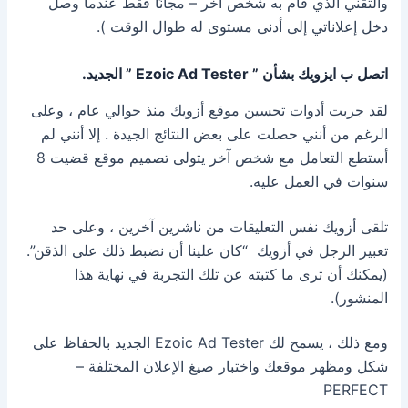
والتقني الذي قام به شخص آخر – مجانًا
فقط عندما وصل
دخل إعلاناتي إلى أدنى مستوى له طوال الوقت ).
اتصل ب ايزويك بشأن ” Ezoic Ad Tester ” الجديد.
لقد جربت أدوات تحسين موقع أزويك منذ حوالي عام ، وعلى
الرغم من أنني حصلت على بعض النتائج الجيدة .
إلا أنني لم
أستطع التعامل مع شخص آخر يتولى تصميم موقع قضيت 8
سنوات في العمل عليه.
تلقى أزويك نفس التعليقات من ناشرين آخرين ، وعلى حد
تعبير الرجل في أزويك “كان علينا أن نضبط ذلك على الذقن”.
(يمكنك أن ترى ما كتبته عن تلك التجربة في نهاية هذا
المنشور).
ومع ذلك ، يسمح لك Ezoic Ad Tester الجديد بالحفاظ على
شكل ومظهر موقعك واختبار صيغ الإعلان المختلفة –
PERFECT