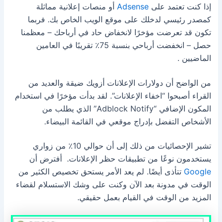
إذا كنت تعتمد على
Adsense
أو منصات إعلانية مماثلة
كمصدر رئيسي لدخلك على موقع الويب الخاص بك.
فربما
تكون قد تعرضت مؤخرًا لانخفاض حاد في أرباحك – معظمنا
حصل – انخفضت أرباحي بنسبة 75٪ تقريبًا في العامين
الماضيين .
من الواضح أن دولارات الإعلانات أزويك ضيقة والعديد من
القراء أصبحوا “اخفاء الإعلانات”.
لقد بدأت مؤخرًا في استخدام
المكون الإضافي “Adblock Notify” الذي يطلب من
الأشخاص التفضل بإدراج موقعي في القائمة البيضاء.
تشير الإحصائيات من ذلك إلى أن حوالي 10٪ من زواري
يستخدمون نوعًا من تطبيقات حظر الإعلانات.
أفترض أن
Google
تتأذى أيضًا. لم يعد الأمر يستحق تخصيص الكثير من
الوقت في مدونة بعد الآن وكنت على وشك الاستسلام لقضاء
المزيد من الوقت في القيام بعمل حقيقي.