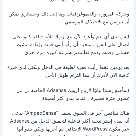
وحركة المرور ، والديموغرافيات وما إلى ذلك وخسائري يمكن
أن يتزامن مع الاختلاف الموسمي .
ليس لدي أي ندم وأعود الآن مع أزويك للأبد – لقد كانوا على
اتصال على الفور ، بمجرد أن رأوا أنني قمت بإعادة تنشيط
حسابي وقمت بدمج نظامهم بسرعة كبيرة مرة أخرى
بعد يومين فقط رأيت قفزة لطيفة في الدخل ولكني لدي خبرة
كافية الآن لأدرك أن هذا التزام طويل الأجل
(سأضع رسمًا بيانيًا لأرباح أزويك Adsense الخاصة بي في
غضون فترة قصيرة ، عندما يبدو أكثر أهمية).
هناك منافس آخر في السوق يسمى “AmpedSense” يدعي
أنه يقدم إستراتيجية أكثر فاعلية لتحقيق الدخل من Adsense
عبر مكون WordPress الإضافي
لم أجربها ولكن يبدو أنها