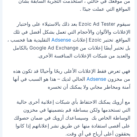
من موقعك
في حالتي ، استخدمت التجربة السابقة بشأن
المواقع التي عملت جيدًا .
سيقوم Ezoic Ad Tester بعد ذلك بالاستيلاء على واختبار
الإعلانات والألوان والأحجام التي تعمل بشكل أفضل في تلك
المواقع.
تختبر Ezoic إعلانات
Adsense
التقليدية هنا فحسب ،
بل تختبر أيضًا إعلانات من Google Ad Exchange بالكامل
والعديد من شبكات الإعلانات المنافسة الأخرى.
فهي تعرض فقط الإعلانات الأعلى ربحًا وأحيانًا قد تكون هذه
من مخزون
Adsense
الحالي لديك – هذا هو السبب في أنها
آمنة ومخاطر مجاني ولا يمكنك أن تخسره
مع أزويك يمكنك الاحتفاظ بأي شبكات إعلانية أخرى حالية
التي تستخدمها ولكن ببساطة قم بتضمينها في مخزون
الوساطة الخاص بك
وسيساعدك أزويك في ضمان حصولك
على أقصى استفادة منها عن طريق نشر إعلاناتهم إذا كانوا
يحققون أعلى أرباح في أي وقت.